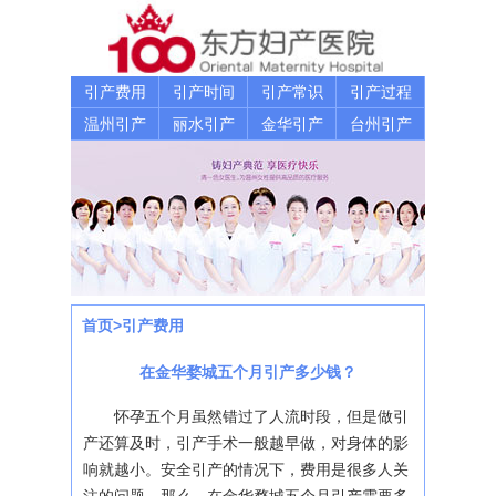
引产费用
引产时间
引产常识
引产过程
温州引产
丽水引产
金华引产
台州引产
首页
>
引产费用
在金华婺城五个月引产多少钱？
怀孕五个月虽然错过了人流时段，但是做引
产还算及时，引产手术一般越早做，对身体的影
响就越小。安全引产的情况下，费用是很多人关