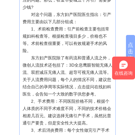
注的问题。那么，在金华婺城五个月引产需要多
少钱?
对这个问题，东方妇产医院医生指出：引产
费用主要由以下几部分组成：
1、术前检查费用：引产前检查主要包括常
规妇科检查等。根据检查项目多少，价格也不
等。术前检查很重要，可以有效规避手术的风
点
险。
击
咨
东方妇产医院除了有药流和普通人流之外，
询
微创人流技术还包括了：3D全息鹰眼智能无痛人
流、双腔减压无痛人流、超导可视无痛人流等。
在线咨询
关于人流费用问题，每个人的情况不同，建议您
结合自己的孕周等实际情况，点击提问在线妇科
医生，会告知一个大致的数字供您参考。
2、手术费用：不同医院价格不同，根据个
人体质的不同手术难度不同，不同的技术价格会
相差几百元。建议选择无痛引产手术，虽然比普
通引产要贵，但是安全性大大提高。
3、术后消炎费用：每个女性做完引产手术