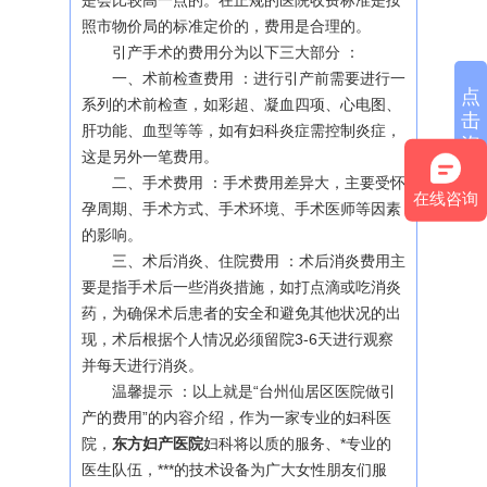
是会比较高一点的。在正规的医院收费标准是按
照市物价局的标准定价的，费用是合理的。
引产手术的费用分为以下三大部分 ：
一、术前检查费用 ：进行引产前需要进行一
点
系列的术前检查，如彩超、凝血四项、心电图、
击
肝功能、血型等等，如有妇科炎症需控制炎症，
咨
这是另外一笔费用。
询
二、手术费用 ：手术费用差异大，主要受怀
在线咨询
孕周期、手术方式、手术环境、手术医师等因素
的影响。
三、术后消炎、住院费用 ：术后消炎费用主
要是指手术后一些消炎措施，如打点滴或吃消炎
药，为确保术后患者的安全和避免其他状况的出
现，术后根据个人情况必须留院3-6天进行观察
并每天进行消炎。
温馨提示 ：以上就是“台州仙居区医院做引
产的费用”的内容介绍，作为一家专业的妇科医
院，
东方妇产医院
妇科将以质的服务、*专业的
医生队伍，***的技术设备为广大女性朋友们服