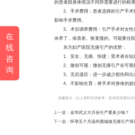
的患者因身体情况不同所需要进行的检
2、手术费用：患者选择的引产手术技
影响手术费用。
3、术后调养费用：引产手术对女性身
在
休养了，体质差、恢复慢的。可能要住
线
东方妇产医院无痛引产的优势：
1、安全、无痛、快捷：受术者在短效
咨
2、微创可视：微创无痛引产在可视状
询
3、无后遗症：进一步减少损伤和出血
4、不影响生育：将手术对身体的损伤
温馨提示：以上资料仅供参考，具体情况请向在
上一篇：
金华武义大月份引产要多少钱？
下一篇：
怀孕五个月温州鹿城做无痛引产得