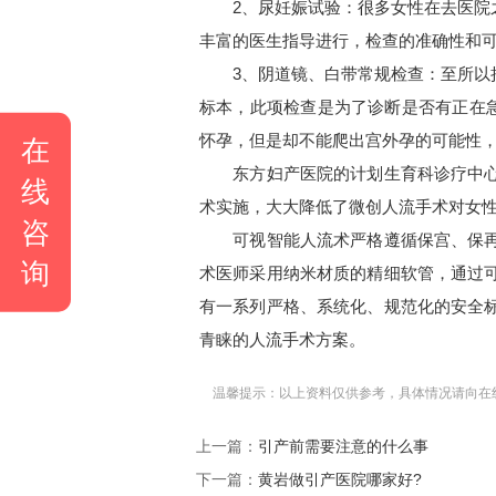
2、尿妊娠试验：很多女性在去医院之
丰富的医生指导进行，检查的准确性和
3、阴道镜、白带常规检查：至所以把
标本，此项检查是为了诊断是否有正在
怀孕，但是却不能爬出宫外孕的可能性
在
东方妇产医院的计划生育科诊疗中心拥
线
术实施，大大降低了微创人流手术对女
咨
可视智能人流术严格遵循保宫、保再育
询
术医师采用纳米材质的精细软管，通过
有一系列严格、系统化、规范化的安全
青睐的人流手术方案。
温馨提示：以上资料仅供参考，具体情况请向在
上一篇：
引产前需要注意的什么事
下一篇：
黄岩做引产医院哪家好?