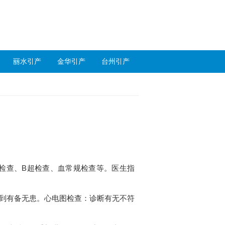
丽水引产
金华引产
台州引产
检查、B超检查、血常规检查等。医生指
到有备无患。心电图检查：诊断有无不符