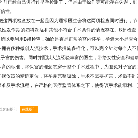
前已经自己进行过早孕检测了，但是由于操作等可能存在失误，到
可信性。
这两项检查放在一起是因为通常医生会将这两项检查同时进行，节
急性发作期的妇科炎症和其他不符合手术条件的情况存在。B超检查
，所以要利用B超检查，确诊是否是正常的宫内怀孕，孕囊大小是否合
有多种微创人流技术，手术措施多样化，可以完全针对每个人不
性子宫的伤害。同时并配以人流经验丰富的医生，带给女性安全和健
的标准，将保宫的理念贯穿于整个手术过程中，为避免对子宫的
可视仪器的精确定位，将孕囊完整吸除，手术不需要扩宫，术后不刮
标准及手术流程，在严格的医疗监管体系之下，使得该手术能顺利、
线客服提问
在线提问