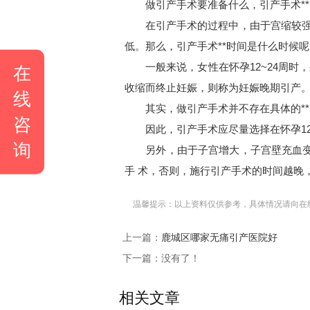
做引产手术要准备什么，引产手术**
在引产手术的过程中，由于宫缩较强，
低。那么，引产手术**时间是什么时候呢
一般来说，女性在怀孕12~24周时，
在
收缩而终止妊娠，则称为妊娠晚期引产
线
其实，做引产手术并不存在具体的**
咨
因此，引产手术应尽量选择在怀孕12~
询
另外，由于子宫增大，子宫壁充血变软
手 术，否则，施行引产手术的时间越晚
温馨提示：以上资料仅供参考，具体情况请向在
上一篇：
鹿城区哪家无痛引产医院好
下一篇：没有了！
相关文章