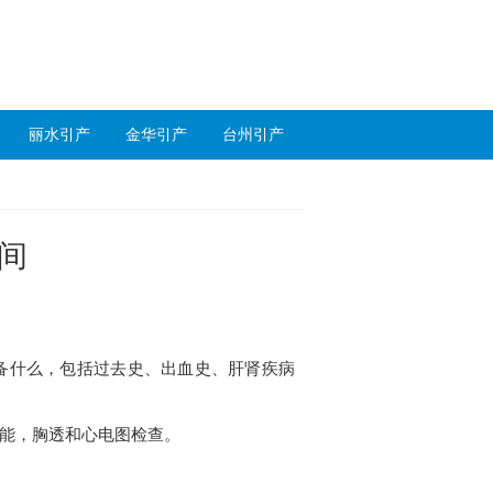
丽水引产
金华引产
台州引产
间
备什么，包括过去史、出血史、肝肾疾病
能，胸透和心电图检查。