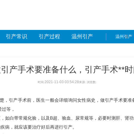
引产常识
引产过程
温州引产
温州引产
做引产手术要准备什么，引产手术**时
2021-11-03 03:54:28
时间:
来源:
浏览数:
清楚，引产手术前，医生一般会详细询问女性病史，做引产手术要准
经过等，
如白带常规化验，以及B超、验血、尿常规等，必要时测肝、肾功
疾病，就应该要治疗好后再进行引产。