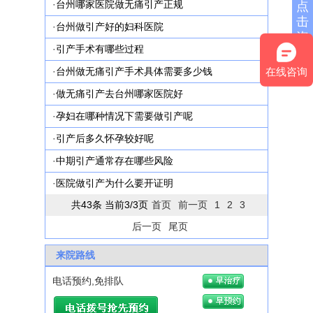
·
台州哪家医院做无痛引产正规
点
击
·
台州做引产好的妇科医院
咨
·
引产手术有哪些过程
询
在线咨询
·
台州做无痛引产手术具体需要多少钱
·
做无痛引产去台州哪家医院好
·
孕妇在哪种情况下需要做引产呢
·
引产后多久怀孕较好呢
·
中期引产通常存在哪些风险
·
医院做引产为什么要开证明
共43条 当前3/3页
首页
前一页
1
2
3
后一页
尾页
来院路线
电话预约,免排队