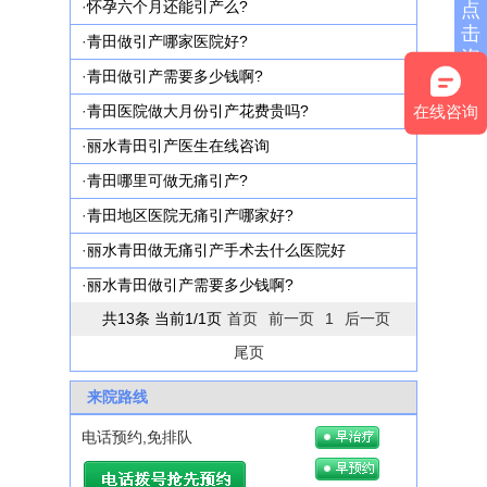
·
怀孕六个月还能引产么?
点
击
·
青田做引产哪家医院好?
咨
·
青田做引产需要多少钱啊?
询
在线咨询
·
青田医院做大月份引产花费贵吗?
·
丽水青田引产医生在线咨询
·
青田哪里可做无痛引产?
·
青田地区医院无痛引产哪家好?
·
丽水青田做无痛引产手术去什么医院好
·
丽水青田做引产需要多少钱啊?
共13条 当前1/1页
首页
前一页
1
后一页
尾页
来院路线
电话预约,免排队