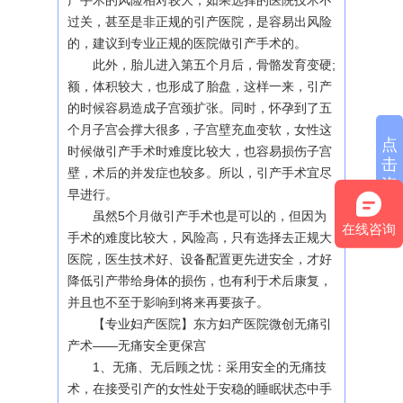
产手术的风险相对较大，如果选择的医院技术不
过关，甚至是非正规的引产医院，是容易出风险
的，建议到专业正规的医院做引产手术的。
此外，胎儿进入第五个月后，骨骼发育变硬;
额，体积较大，也形成了胎盘，这样一来，引产
的时候容易造成子宫颈扩张。同时，怀孕到了五
个月子宫会撑大很多，子宫壁充血变软，女性这
点
时候做引产手术时难度比较大，也容易损伤子宫
击
壁，术后的并发症也较多。所以，引产手术宜尽
咨
早进行。
询
虽然5个月做引产手术也是可以的，但因为
在线咨询
手术的难度比较大，风险高，只有选择去正规大
医院，医生技术好、设备配置更先进安全，才好
降低引产带给身体的损伤，也有利于术后康复，
并且也不至于影响到将来再要孩子。
【专业妇产医院】东方妇产医院微创无痛引
产术——无痛安全更保宫
1、无痛、无后顾之忧：采用安全的无痛技
术，在接受引产的女性处于安稳的睡眠状态中手